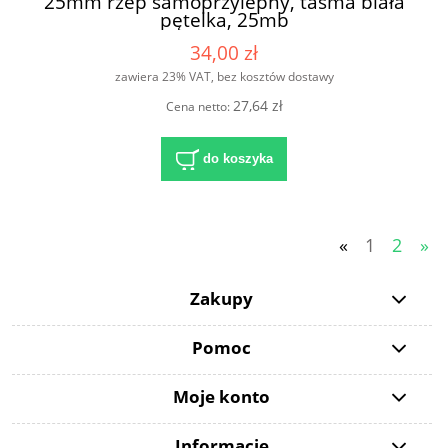
25mm rzep samoprzylepny, taśma biała
pętelka, 25mb
34,00 zł
zawiera 23% VAT, bez kosztów dostawy
27,64 zł
Cena netto:
do koszyka
«
1
2
»
Zakupy
Pomoc
Moje konto
Informacje