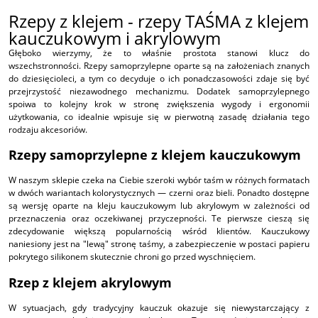
Rzepy z klejem - rzepy TAŚMA z klejem
kauczukowym i akrylowym
Głęboko wierzymy, że to właśnie prostota stanowi klucz do
wszechstronności. Rzepy samoprzylepne oparte są na założeniach znanych
do dziesięcioleci, a tym co decyduje o ich ponadczasowości zdaje się być
przejrzystość niezawodnego mechanizmu. Dodatek samoprzylepnego
spoiwa to kolejny krok w stronę zwiększenia wygody i ergonomii
użytkowania, co idealnie wpisuje się w pierwotną zasadę działania tego
rodzaju akcesoriów.
Rzepy samoprzylepne z klejem kauczukowym
W naszym sklepie czeka na Ciebie szeroki wybór taśm w różnych formatach
w dwóch wariantach kolorystycznych — czerni oraz bieli. Ponadto dostępne
są wersję oparte na kleju kauczukowym lub akrylowym w zależności od
przeznaczenia oraz oczekiwanej przyczepności. Te pierwsze cieszą się
zdecydowanie większą popularnością wśród klientów. Kauczukowy
naniesiony jest na "lewą" stronę taśmy, a zabezpieczenie w postaci papieru
pokrytego silikonem skutecznie chroni go przed wyschnięciem.
Rzep z klejem akrylowym
W sytuacjach, gdy tradycyjny kauczuk okazuje się niewystarczający z