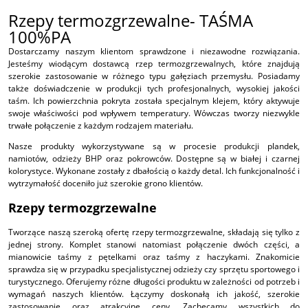
Rzepy termozgrzewalne- TAŚMA
100%PA
Dostarczamy naszym klientom sprawdzone i niezawodne rozwiązania.
Jesteśmy wiodącym dostawcą rzep termozgrzewalnych, które znajdują
szerokie zastosowanie w różnego typu gałęziach przemysłu. Posiadamy
także doświadczenie w produkcji tych profesjonalnych, wysokiej jakości
taśm. Ich powierzchnia pokryta została specjalnym klejem, który aktywuje
swoje właściwości pod wpływem temperatury. Wówczas tworzy niezwykle
trwałe połączenie z każdym rodzajem materiału.
Nasze produkty wykorzystywane są w procesie produkcji plandek,
namiotów, odzieży BHP oraz pokrowców. Dostępne są w białej i czarnej
kolorystyce. Wykonane zostały z dbałością o każdy detal. Ich funkcjonalność i
wytrzymałość doceniło już szerokie grono klientów.
Rzepy termozgrzewalne
Tworzące naszą szeroką ofertę rzepy termozgrzewalne, składają się tylko z
jednej strony. Komplet stanowi natomiast połączenie dwóch części, a
mianowicie taśmy z pętelkami oraz taśmy z haczykami. Znakomicie
sprawdza się w przypadku specjalistycznej odzieży czy sprzętu sportowego i
turystycznego. Oferujemy różne długości produktu w zależności od potrzeb i
wymagań naszych klientów. Łączymy doskonałą ich jakość, szerokie
zastosowanie oraz atrakcyjne ceny. Zachęcamy wszystkich do