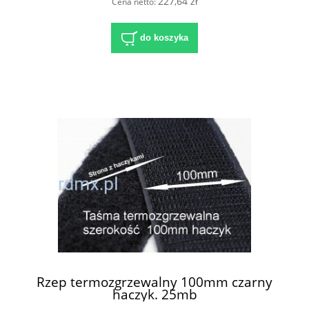
227,64 zł
Cena netto:
do koszyka
Rzep termozgrzewalny 100mm czarny
haczyk. 25mb