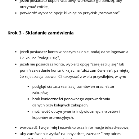
jeżeli posiadasz kupon rabatowy, wprowadź go poniżej, aby
otrzymać zniżkę,
potwierdź wybrane opcje klikając na przycisk „zamawiam”.
Krok 3 - Składanie zamówienia
jeżeli posiadasz konto w naszym sklepie, podaj dane logowania
i kliknij na "zaloguj się",
jeżeli nie posiadasz konta, wybierz opcję "zarejestruj się" lub
pomiń zakładanie konta klikając na "złóż zamówienie"; pamiętaj,
że rejestracja pozwoli Ci korzystać z wielu przywilejów, w tym:
podgląd statusu realizacji zamówień oraz historii
zakupów,
brak konieczności ponownego wprowadzania
danych przy kolejnych zakupach,
możliwość otrzymywania indywidualnych rabatów i
kuponów promocyjnych.
wprowadź Twoje imię i nazwisko oraz informacje teleadresowe,
aby zamówienie wysłać na inny adres, zaznacz "inny adres