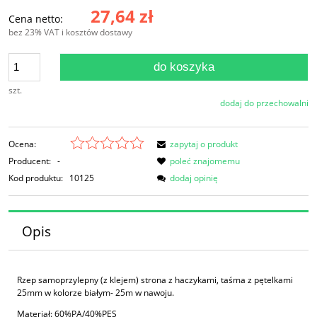
27,64 zł
Cena netto:
bez 23% VAT i kosztów dostawy
do koszyka
szt.
dodaj do przechowalni
Ocena:
zapytaj o produkt
Producent:
-
poleć znajomemu
Kod produktu:
10125
dodaj opinię
Opis
Rzep samoprzylepny (z klejem) strona z haczykami, taśma z pętelkami
25mm w kolorze białym- 25m w nawoju.
Materiał: 60%PA/40%PES