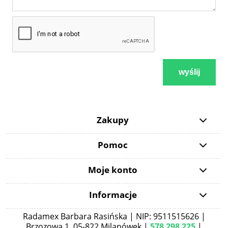
wyślij
Zakupy
Pomoc
Moje konto
Informacje
Radamex Barbara Rasińska | NIP: 9511515626 |
Brzozowa 1, 05-822 Milanówek |
578 298 225
|