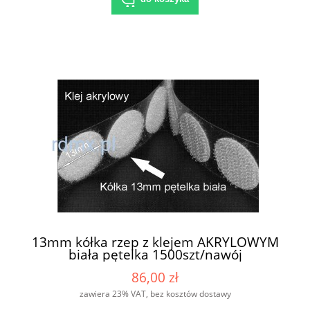
13mm kółka rzep z klejem AKRYLOWYM
biała pętelka 1500szt/nawój
86,00 zł
zawiera 23% VAT, bez kosztów dostawy