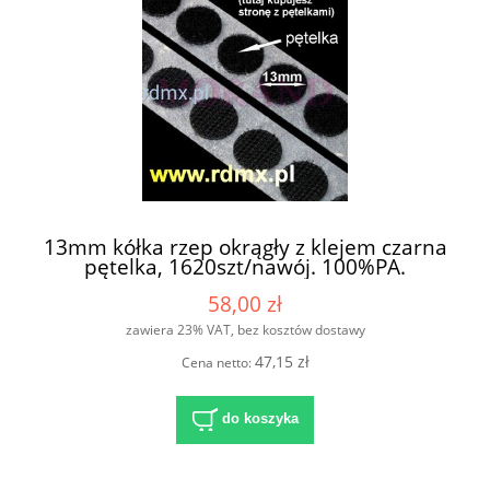
13mm kółka rzep okrągły z klejem czarna
pętelka, 1620szt/nawój. 100%PA.
58,00 zł
zawiera 23% VAT, bez kosztów dostawy
47,15 zł
Cena netto:
do koszyka