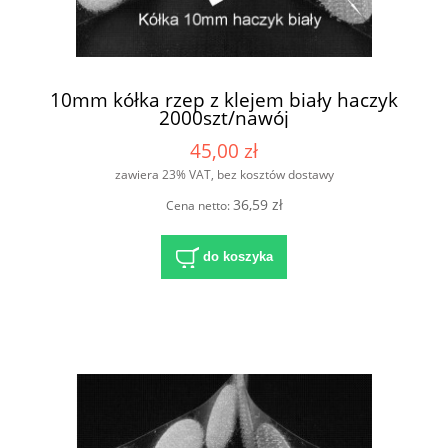
10mm kółka rzep z klejem biały haczyk
2000szt/nawój
45,00 zł
zawiera 23% VAT, bez kosztów dostawy
36,59 zł
Cena netto:
do koszyka