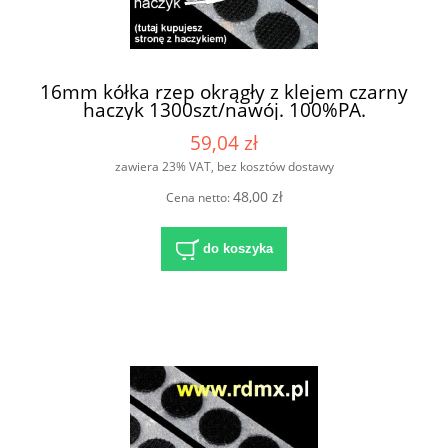
16mm kółka rzep okrągły z klejem czarny
haczyk 1300szt/nawój. 100%PA.
59,04 zł
zawiera 23% VAT, bez kosztów dostawy
48,00 zł
Cena netto:
do koszyka