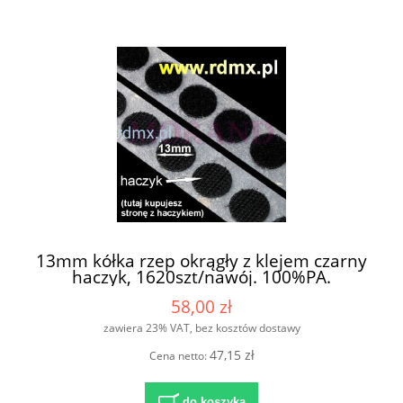
13mm kółka rzep okrągły z klejem czarny
haczyk, 1620szt/nawój. 100%PA.
58,00 zł
zawiera 23% VAT, bez kosztów dostawy
47,15 zł
Cena netto:
do koszyka