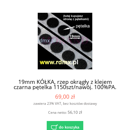
19mm KÓŁKA, rzep okrągły z klejem
czarna pętelka 1150szt/nawój. 100%PA.
69,00 zł
zawiera 23% VAT, bez kosztów dostawy
56,10 zł
Cena netto:
do koszyka