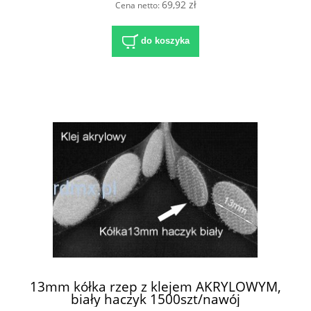
69,92 zł
Cena netto:
do koszyka
13mm kółka rzep z klejem AKRYLOWYM,
biały haczyk 1500szt/nawój