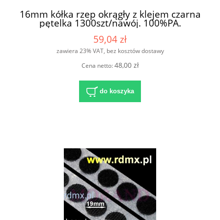
16mm kółka rzep okrągły z klejem czarna
pętelka 1300szt/nawój. 100%PA.
59,04 zł
zawiera 23% VAT, bez kosztów dostawy
48,00 zł
Cena netto:
do koszyka