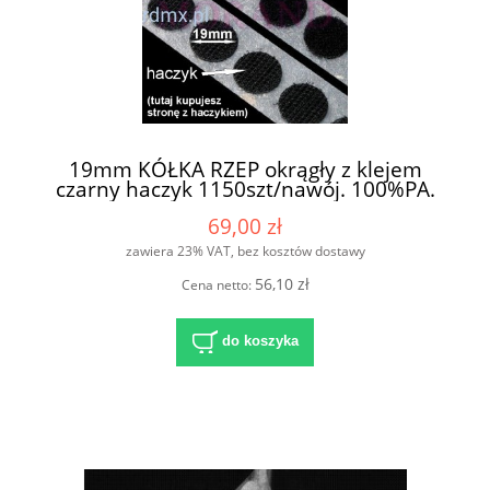
19mm KÓŁKA RZEP okrągły z klejem
czarny haczyk 1150szt/nawój. 100%PA.
69,00 zł
zawiera 23% VAT, bez kosztów dostawy
56,10 zł
Cena netto:
do koszyka