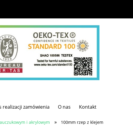
s realizacji zamówienia
O nas
Kontakt
»
 kauczukowym i akrylowym
100mm rzep z klejem