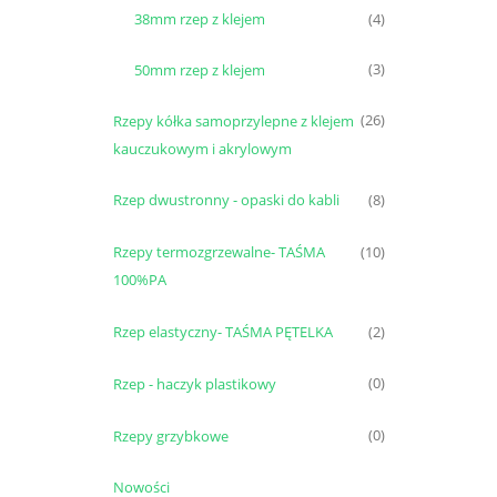
38mm rzep z klejem
(4)
50mm rzep z klejem
(3)
Rzepy kółka samoprzylepne z klejem
(26)
kauczukowym i akrylowym
Rzep dwustronny - opaski do kabli
(8)
Rzepy termozgrzewalne- TAŚMA
(10)
100%PA
Rzep elastyczny- TAŚMA PĘTELKA
(2)
Rzep - haczyk plastikowy
(0)
Rzepy grzybkowe
(0)
Nowości