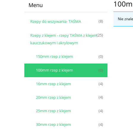
100mm
Menu
Nie znal
Rzepy do wszywania- TAŚMA
(8)
Rzepy z klejem - rzepy TAŚMA z klejem
(25)
kauczukowym i akrylowym
150mm rzep z klejem
(0)
100mm rzep z klejem
(0)
16mm rzep z klejem
(4)
20mm rzep z klejem
(4)
25mm rzep z klejem
(4)
30mm rzep z klejem
(4)