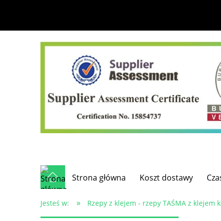
Strona główna
Koszt dostawy
Cza
»
Jesteś w:
Rzepy z klejem - rzepy TAŚMA z klejem