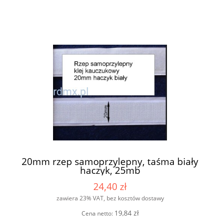
20mm rzep samoprzylepny, taśma biały
haczyk, 25mb
24,40 zł
zawiera 23% VAT, bez kosztów dostawy
19,84 zł
Cena netto: