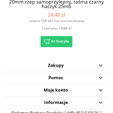
20mm rzep samoprzylepny, taśma czarny
haczyk 25mb
24,40 zł
zawiera 23% VAT, bez kosztów dostawy
19,84 zł
Cena netto:
do koszyka
Zakupy
Pomoc
Moje konto
Informacje
Radamex Barbara Rasińska | NIP: 9511515626 |