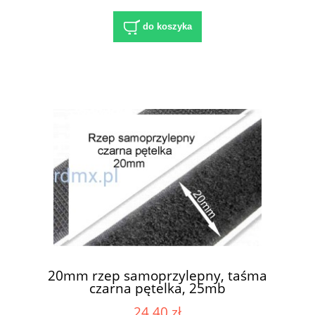
do koszyka
20mm rzep samoprzylepny, taśma
czarna pętelka, 25mb
24,40 zł