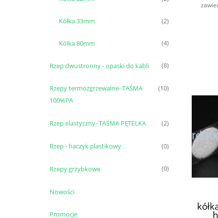
zawie
Kółka 33mm
(2)
Kólka 80mm
(4)
Rzep dwustronny - opaski do kabli
(8)
Rzepy termozgrzewalne- TAŚMA
(10)
100%PA
Rzep elastyczny- TAŚMA PĘTELKA
(2)
Rzep - haczyk plastikowy
(0)
Rzepy grzybkowe
(0)
Nowości
kółk
h
Promocje