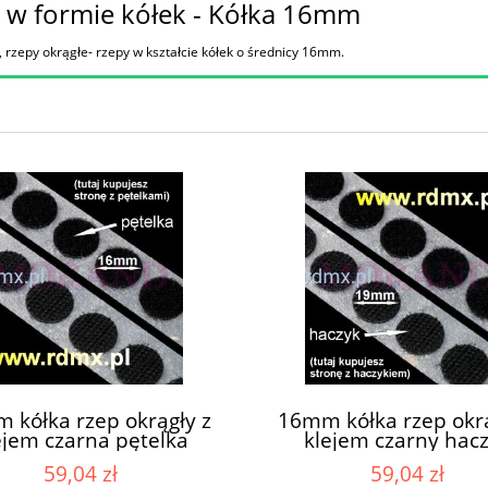
 w formie kółek - Kółka 16mm
, rzepy okrągłe- rzepy w kształcie kółek o średnicy 16mm.
 kółka rzep okrągły z
16mm kółka rzep okrą
ejem czarna pętelka
klejem czarny hac
0szt/nawój. 100%PA.
1300szt/nawój. 100
59,04 zł
59,04 zł