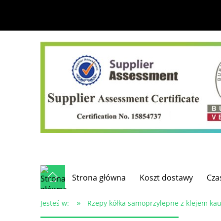
Strona główna
Koszt dostawy
Cza
»
Jesteś w:
Rzepy kółka samoprzylepne z klejem ka