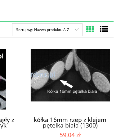
Sortuj wg:
Nazwa produktu A-Z
gły z
kółka 16mm rzep z klejem
zyk
pętelka biała (1300)
%PA.
59,04 zł