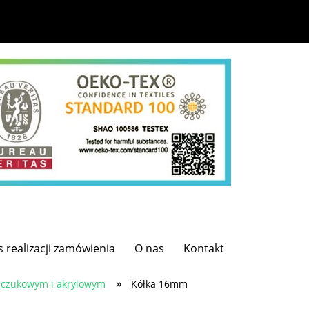
s realizacji zamówienia
O nas
Kontakt
»
uczukowym i akrylowym
Kółka 16mm