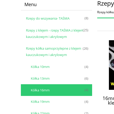
Rzepy
Menu
Rzepy kółka
Rzepy do wszywania- TAŚMA
(8)
Rzepy z klejem - rzepy TAŚMA z klejem
(25)
kauczukowym i akrylowym
Rzepy kółka samoprzylepne z klejem
(26)
kauczukowym i akrylowym
Kółka 10mm
(4)
Kółka 13mm
(6)
Kółka 16mm
(4)
16mm
kl
Kółka 19mm
(4)
130
Kółka 22mm
(2)