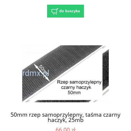
do koszyka
50mm rzep samoprzylepny, taśma czarny
haczyk, 25mb
66,00 zł