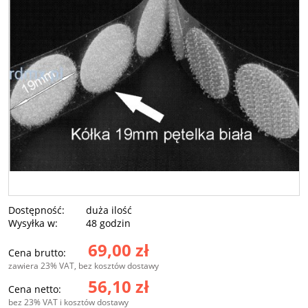
Dostępność:
duża ilość
Wysyłka w:
48 godzin
69,00 zł
Cena brutto:
zawiera 23% VAT, bez kosztów dostawy
56,10 zł
Cena netto:
bez 23% VAT i kosztów dostawy