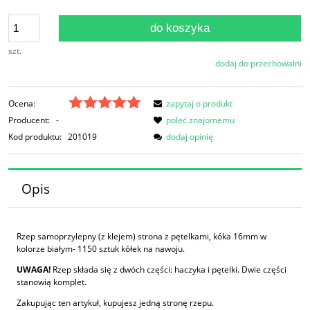
do koszyka
szt.
dodaj do przechowalni
Ocena:
zapytaj o produkt
Producent:
-
poleć znajomemu
Kod produktu:
201019
dodaj opinię
Opis
Rzep samoprzylepny (z klejem) strona z pętelkami, kóka 16mm w
kolorze białym- 1150 sztuk kółek na nawoju.
UWAGA!
Rzep składa się z dwóch części: haczyka i pętelki. Dwie części
stanowią komplet.
Zakupując ten artykuł, kupujesz jedną stronę rzepu.