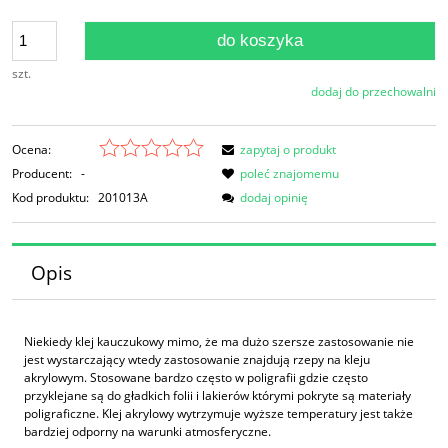
do koszyka
szt.
dodaj do przechowalni
Ocena:
zapytaj o produkt
Producent:
-
poleć znajomemu
Kod produktu:
201013A
dodaj opinię
Opis
Niekiedy klej kauczukowy mimo, że ma dużo szersze zastosowanie nie
jest wystarczający wtedy zastosowanie znajdują rzepy na kleju
akrylowym. Stosowane bardzo często w poligrafii gdzie często
przyklejane są do gładkich folii i lakierów którymi pokryte są materiały
poligraficzne. Klej akrylowy wytrzymuje wyższe temperatury jest także
bardziej odporny na warunki atmosferyczne.