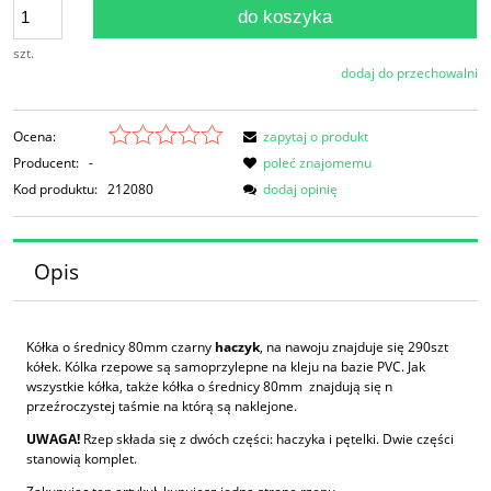
do koszyka
szt.
dodaj do przechowalni
Ocena:
zapytaj o produkt
Producent:
-
poleć znajomemu
Kod produktu:
212080
dodaj opinię
Opis
Kółka o średnicy 80mm czarny
haczyk
, na nawoju znajduje się 290szt
kółek. Kólka rzepowe są samoprzylepne na kleju na bazie PVC. Jak
wszystkie kółka, także kółka o średnicy 80mm znajdują się n
przeźroczystej taśmie na którą są naklejone.
UWAGA!
Rzep składa się z dwóch części: haczyka i pętelki. Dwie części
stanowią komplet.