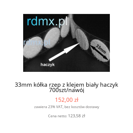
33mm kółka rzep z klejem biały haczyk
700szt/nawój
152,00 zł
zawiera 23% VAT, bez kosztów dostawy
123,58 zł
Cena netto: