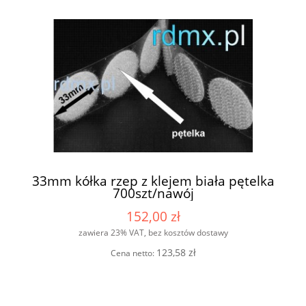
33mm kółka rzep z klejem biała pętelka
700szt/nawój
152,00 zł
zawiera 23% VAT, bez kosztów dostawy
123,58 zł
Cena netto: