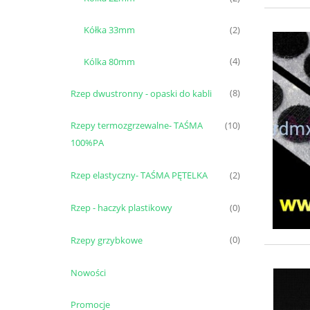
Kółka 33mm
(2)
Kólka 80mm
(4)
Rzep dwustronny - opaski do kabli
(8)
Rzepy termozgrzewalne- TAŚMA
(10)
100%PA
Rzep elastyczny- TAŚMA PĘTELKA
(2)
Rzep - haczyk plastikowy
(0)
Rzepy grzybkowe
(0)
Nowości
Promocje