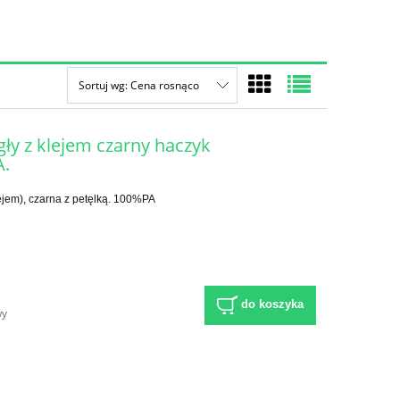
Sortuj wg:
Cena rosnąco
ły z klejem czarny haczyk
A.
jem), czarna z petęlką. 100%PA
do koszyka
wy