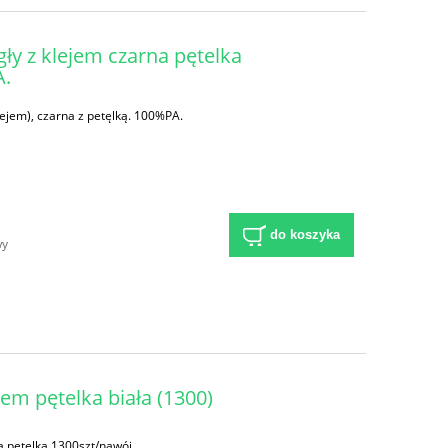
ły z klejem czarna pętelka
A.
ejem), czarna z petęlką. 100%PA.
do koszyka
wy
em pętelka biała (1300)
a pętelka 1300szt/nawój