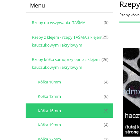
Rzepy
Menu
Rzepy kółka
Rzepy do wszywania- TAŚMA
(8)
Rzepy z klejem - rzepy TAŚMA z klejem
(25)
kauczukowym i akrylowym
Rzepy kółka samoprzylepne z klejem
(26)
kauczukowym i akrylowym
Kółka 10mm
(4)
Kółka 13mm
(6)
Kółka 16mm
(4)
Kółka 19mm
(4)
Kółka 22mm
(2)