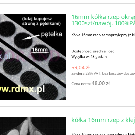
16mm kółka rzep okrąg
1300szt/nawój. 100%P
Kółka 16mm rzep samoprzylepny (z kl
Dostępność:
średnia ilość
Wysyłka w:
48 godzin
59,04 zł
zawiera 23% VAT, bez kosztów dosta
48,00 zł
Cena netto:
kółka 16mm rzep z klej
Kółka 16mm rzep samoprzylepny biał