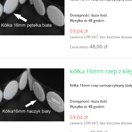
Dostępność:
duża ilość
Wysyłka w:
48 godzin
59,04 zł
zawiera 23% VAT, bez kosztów dosta
48,00 zł
Cena netto:
kółka 16mm rzep z klej
Kółka 16mm rzep samoprzylepny biał
Dostępność:
duża ilość
Wysyłka w:
48 godzin
59,04 zł
zawiera 23% VAT, bez kosztów dosta