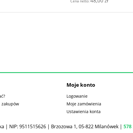
48,00 zł
Cena netto:
Moje konto
ać?
Logowanie
n zakupów
Moje zamówienia
Ustawienia konta
a | NIP: 9511515626 | Brzozowa 1, 05-822 Milanówek |
578 