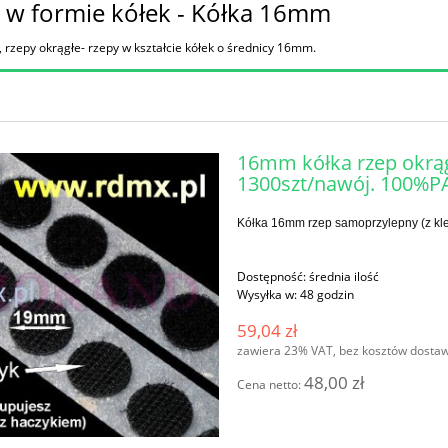
 w formie kółek - Kółka 16mm
, rzepy okrągłe- rzepy w kształcie kółek o średnicy 16mm.
16mm kółka rzep okrąg
1300szt/nawój. 100%P
Kółka 16mm rzep samoprzylepny (z kle
Dostępność:
średnia ilość
Wysyłka w:
48 godzin
59,04 zł
zawiera 23% VAT, bez kosztów dosta
48,00 zł
Cena netto: