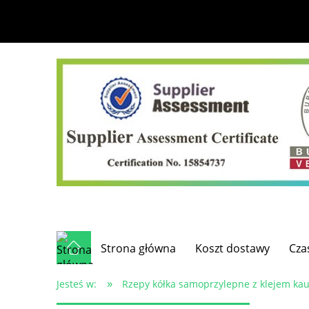
Strona główna
Koszt dostawy
Cza
»
Jesteś w:
Rzepy kółka samoprzylepne z klejem ka