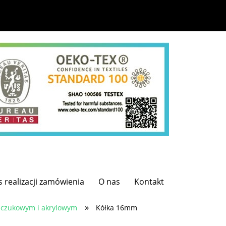
s realizacji zamówienia
O nas
Kontakt
»
uczukowym i akrylowym
Kółka 16mm