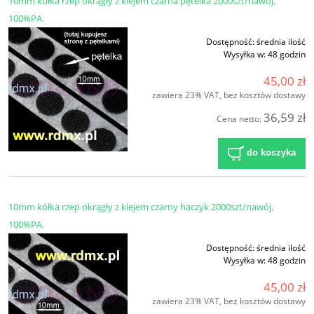
10mm kółka rzep okrągły z klejem czarna pętelka 2000szt/nawój.
100%PA.
Dostępność:
średnia ilość
Wysyłka w:
48 godzin
45,00 zł
zawiera 23% VAT, bez kosztów dostawy
36,59 zł
Cena netto:
do koszyka
10mm kółka rzep okrągły z klejem czarny haczyk 2000szt/nawój.
100%PA.
Dostępność:
średnia ilość
Wysyłka w:
48 godzin
45,00 zł
zawiera 23% VAT, bez kosztów dostawy